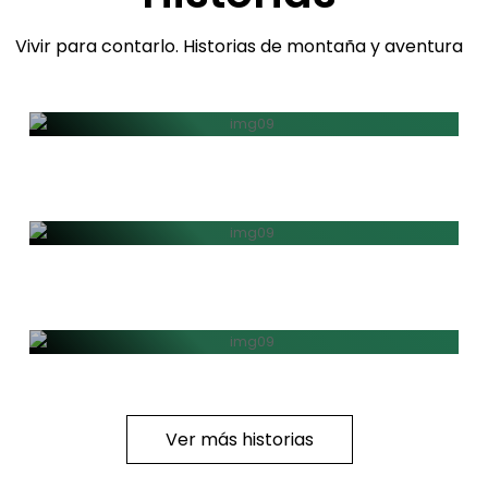
Vivir para contarlo. Historias de montaña y aventura
Una travesía en el
Amazonas
A 4000 metros bajos la
lluvia
Ver más historias