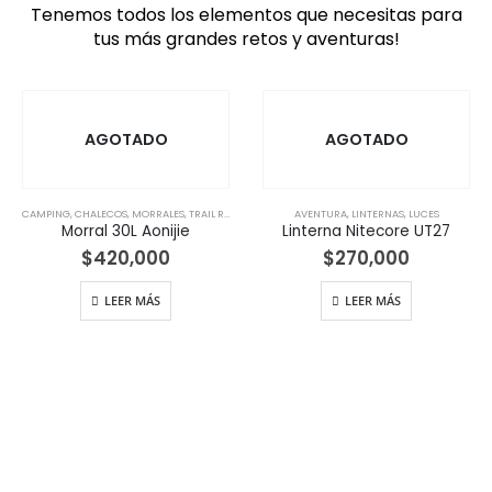
Tenemos todos los elementos que necesitas para
tus más grandes retos y aventuras!
AGOTADO
AGOTADO
CAMPING
,
CHALECOS
,
MORRALES
,
TRAIL RUNNING
AVENTURA
,
LINTERNAS
,
LUCES
Morral 30L Aonijie
Linterna Nitecore UT27
$
420,000
$
270,000
LEER MÁS
LEER MÁS