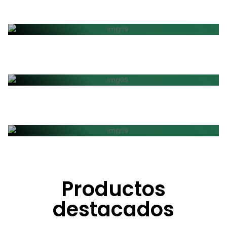
Camping
Trail Running
Productos
Aventura
destacados