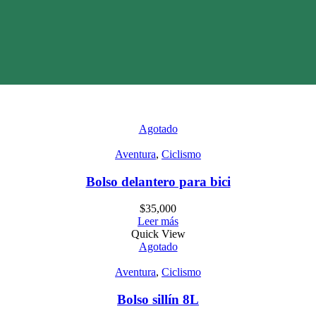
Agotado
Aventura
,
Ciclismo
Bolso delantero para bici
$
35,000
Leer más
Quick View
Agotado
Aventura
,
Ciclismo
Bolso sillín 8L