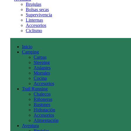
Brujulas
Bolsas secas
Supervivencia
Linternas
Accesorios
Ciclismo
Inicio
Camping
Carpas
Sleeping
Aislantes
Morrales
Cocina
Accesorios
Trail Running
Chalecos
Riñoneras
Bastones
Hidratación
Accesorios
Alimentación
Aventura
Brujulas