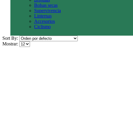
Bolsas secas
Supervivencia
Linternas
Accesorios
Ciclismo
Sort By:
Mostrar: