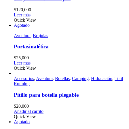
$
120,000
Leer más
Quick View
Agotado
Aventura
,
Brujulas
Portasinalética
$
25,000
Leer más
Quick View
Accesorios
,
Aventura
,
Botellas
,
Camping
,
Hidratación
,
Trail
Running
Pitillo para botella plegable
$
20,000
Añadir al carrito
Quick View
Agotado