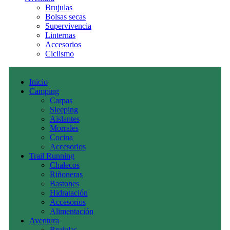
Brujulas
Bolsas secas
Supervivencia
Linternas
Accesorios
Ciclismo
Inicio
Camping
Carpas
Sleeping
Aislantes
Morrales
Cocina
Accesorios
Trail Running
Chalecos
Riñoneras
Bastones
Hidratación
Accesorios
Alimentación
Aventura
Brujulas