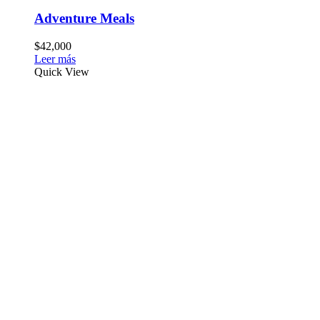
Adventure Meals
$
42,000
Leer más
Quick View
Políticas de envío
•Envíos a todo Colombia
•Pago del valor del envío contraentrega
•Despacho diario de productos comprados antes de las 2 pm
•Recoge tus productos sin cargo adicional
Contacto
Ubicación:
Calle 37sur N° 37 - 30
Envigado - Antioquia
Celular:
319 501 8092
Correo:
nomadasadvstore@gmail.com
Horario de atención:
Lunes - Viernes 10:00am a 6:00pm
Sábado 10:00am a 4:00pm