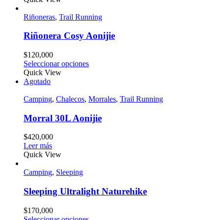
Riñoneras
,
Trail Running
Riñonera Cosy Aonijie
$
120,000
Seleccionar opciones
Quick View
Agotado
Camping
,
Chalecos
,
Morrales
,
Trail Running
Morral 30L Aonijie
$
420,000
Leer más
Quick View
Camping
,
Sleeping
Sleeping Ultralight Naturehike
$
170,000
Seleccionar opciones