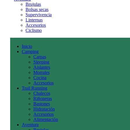
Brujulas
Bolsas secas
Supervivencia
Linternas
Accesorios
Ciclismo
Inicio
Camping
Carpas
Sleeping
Aislantes
Morrales
Cocina
Accesorios
Trail Running
Chalecos
Riñoneras
Bastones
Hidratación
Accesorios
Alimentación
Aventura
Brujulas