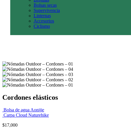
Bolsas secas
Supervivencia
Linternas
Accesorios
Ciclismo
Cordones elásticos
Bolsa de agua Aonijie
Carpa Cloud Naturehike
$
17,000