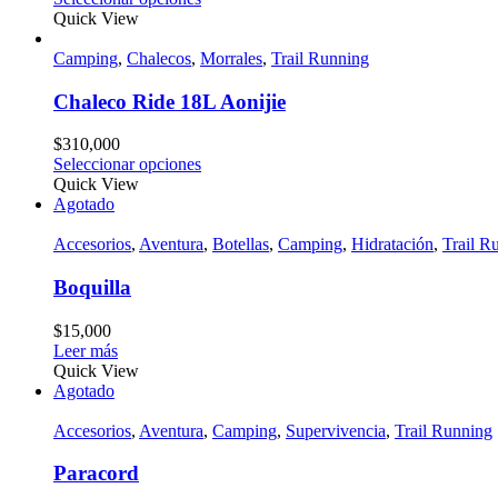
Quick View
Camping
,
Chalecos
,
Morrales
,
Trail Running
Chaleco Ride 18L Aonijie
$
310,000
Seleccionar opciones
Quick View
Agotado
Accesorios
,
Aventura
,
Botellas
,
Camping
,
Hidratación
,
Trail R
Boquilla
$
15,000
Leer más
Quick View
Agotado
Accesorios
,
Aventura
,
Camping
,
Supervivencia
,
Trail Running
Paracord