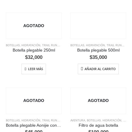
AGOTADO
BOTELLAS
,
HIDRATACIÓN
,
TRAIL RUNNING
BOTELLAS
,
HIDRATACIÓN
,
TRAIL RUNNING
Botella plegable 250ml
Botella plegable 500ml
$
32,000
$
35,000
LEER MÁS
AÑADIR AL CARRITO
AGOTADO
AGOTADO
BOTELLAS
,
HIDRATACIÓN
,
TRAIL RUNNING
AVENTURA
,
BOTELLAS
,
HIDRATACIÓN
,
SUPER
Botella plegable Aonijie con tapón
Filtro de agua botella