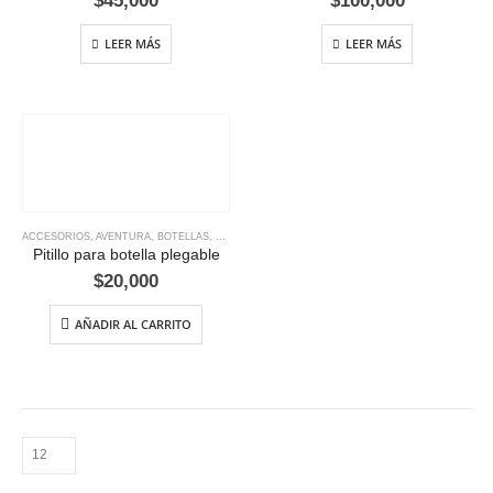
$
45,000
$
100,000
LEER MÁS
LEER MÁS
ACCESORIOS
,
AVENTURA
,
BOTELLAS
,
CAMPING
,
HIDRATACIÓN
,
TRAIL RUNNING
Pitillo para botella plegable
$
20,000
AÑADIR AL CARRITO