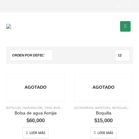
AGOTADO
AGOTADO
BOTELLAS
,
HIDRATACIÓN
,
TRAIL RUNNING
ACCESORIOS
,
AVENTURA
,
BOTELLAS
,
CAMPI
Bolsa de agua Aonijie
Boquilla
$
60,000
$
15,000
LEER MÁS
LEER MÁS