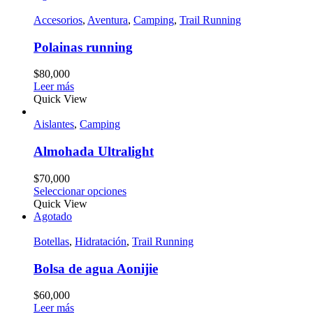
Accesorios
,
Aventura
,
Camping
,
Trail Running
Polainas running
$
80,000
Leer más
Quick View
Aislantes
,
Camping
Almohada Ultralight
$
70,000
Seleccionar opciones
Quick View
Agotado
Botellas
,
Hidratación
,
Trail Running
Bolsa de agua Aonijie
$
60,000
Leer más