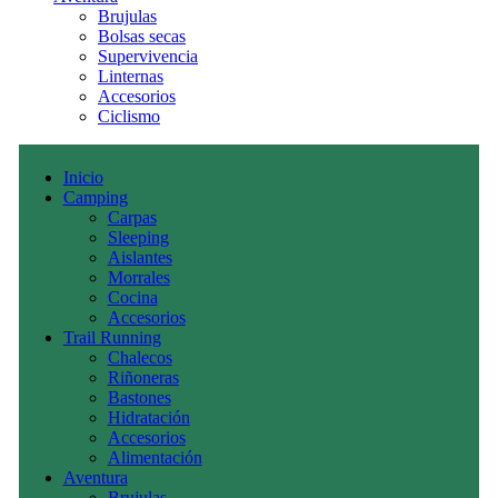
Brujulas
Bolsas secas
Supervivencia
Linternas
Accesorios
Ciclismo
Inicio
Camping
Carpas
Sleeping
Aislantes
Morrales
Cocina
Accesorios
Trail Running
Chalecos
Riñoneras
Bastones
Hidratación
Accesorios
Alimentación
Aventura
Brujulas