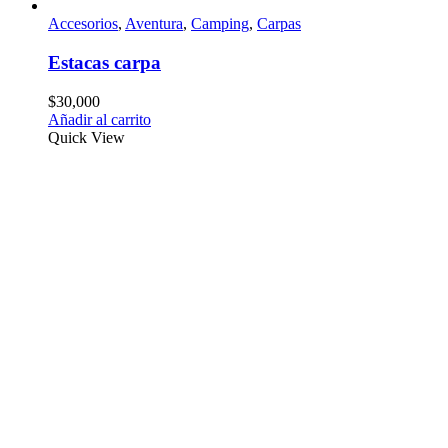
Accesorios
,
Aventura
,
Camping
,
Carpas
Estacas carpa
$
30,000
Añadir al carrito
Quick View
Políticas de envío
•Envíos a todo Colombia
•Pago del valor del envío contraentrega
•Despacho diario de productos comprados antes de las 2 pm
•Recoge tus productos sin cargo adicional
Contacto
Ubicación:
Calle 37sur N° 37 - 30
Envigado - Antioquia
Celular:
319 501 8092
Correo:
nomadasadvstore@gmail.com
Horario de atención: