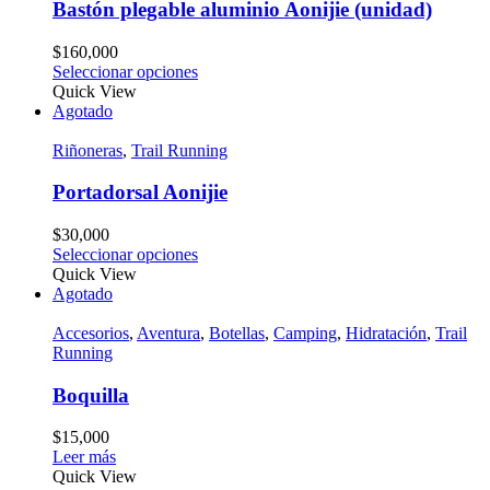
Bastón plegable aluminio Aonijie (unidad)
$
160,000
Seleccionar opciones
Quick View
Agotado
Riñoneras
,
Trail Running
Portadorsal Aonijie
$
30,000
Seleccionar opciones
Quick View
Agotado
Accesorios
,
Aventura
,
Botellas
,
Camping
,
Hidratación
,
Trail
Running
Boquilla
$
15,000
Leer más
Quick View