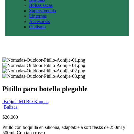
Bolsas secas
Supervivencia
Linternas
Accesorios
Ciclismo
Pitillo para botella plegable
Brújula MTBO Kanpas
Balizas
$
20,000
Pitillo con boquilla en silicona, adaptable a soft flasks de 250ml y
500ml. Con tapa rosca