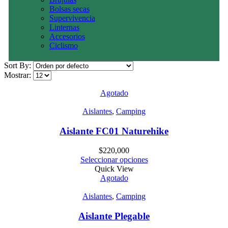
Bolsas secas
Supervivencia
Linternas
Accesorios
Ciclismo
Sort By:
Mostrar:
Agotado
Aislantes
,
Camping
Aislante FC01 Naturehike
$
220,000
Seleccionar opciones
Quick View
Agotado
Aislantes
,
Camping
Aislante Plegable