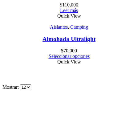
$
110,000
Leer más
Quick View
Aislantes
,
Camping
Almohada Ultralight
$
70,000
Seleccionar opciones
Quick View
Mostrar:
Políticas de envío
•Envíos a todo Colombia
•Pago del valor del envío contraentrega
•Despacho diario de productos comprados antes de las 2 pm
•Recoge tus productos sin cargo adicional