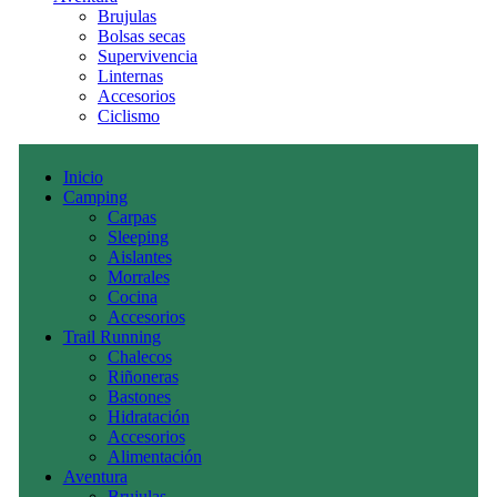
Brujulas
Bolsas secas
Supervivencia
Linternas
Accesorios
Ciclismo
Inicio
Camping
Carpas
Sleeping
Aislantes
Morrales
Cocina
Accesorios
Trail Running
Chalecos
Riñoneras
Bastones
Hidratación
Accesorios
Alimentación
Aventura
Brujulas