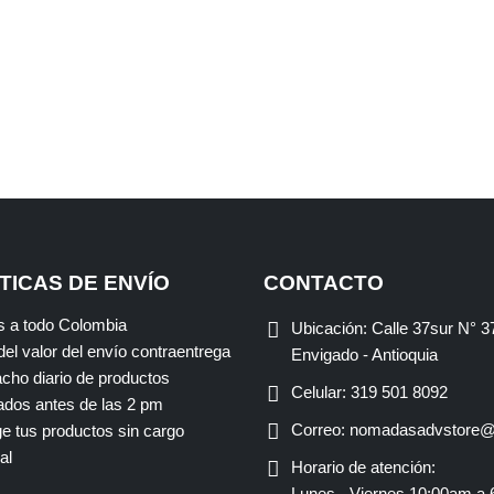
TICAS DE ENVÍO
CONTACTO
s a todo Colombia
Ubicación:
Calle 37sur N° 3
el valor del envío contraentrega
Envigado - Antioquia
cho diario de productos
Celular:
319 501 8092
dos antes de las 2 pm
Correo:
nomadasadvstore@
e tus productos sin cargo
al
Horario de atención:
Lunes - Viernes 10:00am a