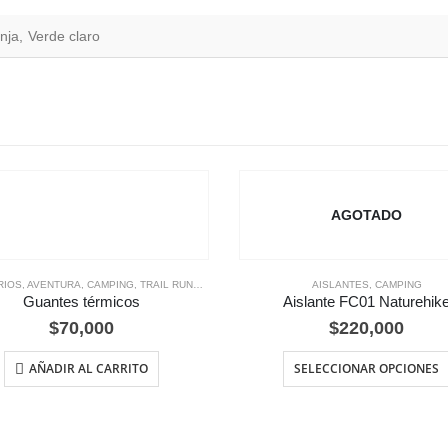
nja, Verde claro
AGOTADO
RIOS
,
AVENTURA
,
CAMPING
,
TRAIL RUNNING
AISLANTES
,
CAMPING
Guantes térmicos
Aislante FC01 Naturehik
$
70,000
$
220,000
AÑADIR AL CARRITO
SELECCIONAR OPCIONES