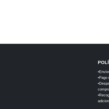
POLÍ
•Envío
•Pago d
•Despa
compra
•Recog
adicion