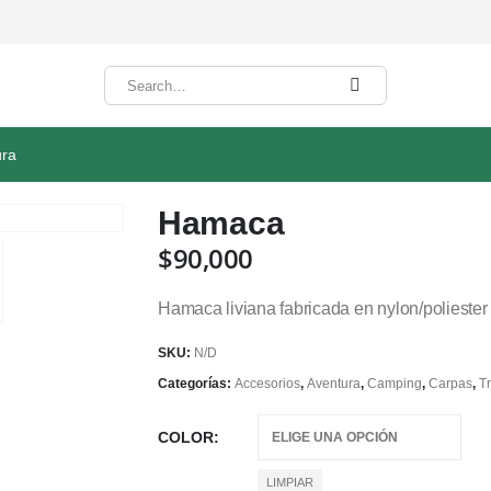
ura
Hamaca
$
90,000
Hamaca liviana fabricada en nylon/poliester
SKU:
N/D
Categorías:
Accesorios
,
Aventura
,
Camping
,
Carpas
,
T
COLOR
LIMPIAR