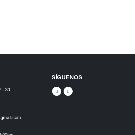
CAMPING
,
Sleeping
A
SÍGUENOS
7 - 30
gmail.com
 6:00pm