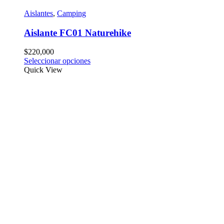
Aislantes
,
Camping
Aislante FC01 Naturehike
$
220,000
Seleccionar opciones
Quick View
Políticas de envío
•Envíos a todo Colombia
•Pago del valor del envío contraentrega
•Despacho diario de productos comprados antes de las 2 pm
•Recoge tus productos sin cargo adicional
Contacto
Ubicación:
Calle 37sur N° 37 - 30
Envigado - Antioquia
Celular:
319 501 8092
Correo:
nomadasadvstore@gmail.com
Horario de atención: