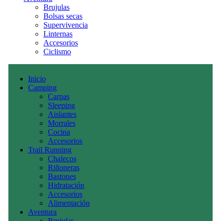
Brujulas
Bolsas secas
Supervivencia
Linternas
Accesorios
Ciclismo
Inicio
Camping
Carpas
Sleeping
Aislantes
Morrales
Cocina
Accesorios
Trail Running
Chalecos
Riñoneras
Bastones
Hidratación
Accesorios
Alimentación
Aventura
Brujulas