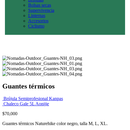
Bolsas secas
Supervivencia
Linternas
Accesorios
Ciclismo
Guantes térmicos
Brújula Semiprofesional Kanpas
Chaleco Gale 5L Aonijie
$
70,000
Guantes térmicos Naturehike color negro, talla M, L, XL.