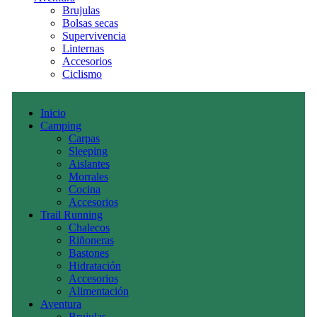
Brujulas
Bolsas secas
Supervivencia
Linternas
Accesorios
Ciclismo
Inicio
Camping
Carpas
Sleeping
Aislantes
Morrales
Cocina
Accesorios
Trail Running
Chalecos
Riñoneras
Bastones
Hidratación
Accesorios
Alimentación
Aventura
Brujulas