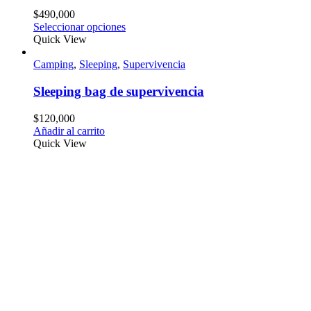
$
490,000
Seleccionar opciones
Quick View
Camping
,
Sleeping
,
Supervivencia
Sleeping bag de supervivencia
$
120,000
Añadir al carrito
Quick View
Políticas de envío
•Envíos a todo Colombia
•Pago del valor del envío contraentrega
•Despacho diario de productos comprados antes de las 2 pm
•Recoge tus productos sin cargo adicional
Contacto
Ubicación:
Calle 37sur N° 37 - 30