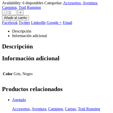
Availability:
6 disponibles
Categorías:
Accesorios
,
Aventura
,
Camping
,
Trail Running
-
+
Añadir al carrito
Facebook
Twitter
LinkedIn
Google +
Email
Descripción
Información adicional
Descripción
Información adicional
Color
Gris, Negro
Productos relacionados
Agotado
Accesorios
,
Aventura
,
Camping
,
Carpas
,
Trail Running