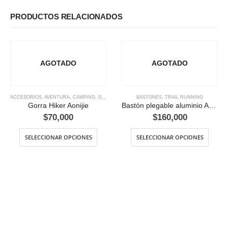
PRODUCTOS RELACIONADOS
AGOTADO
AGOTADO
ACCESORIOS
,
AVENTURA
,
CAMPING
,
GORRAS
,
TRAIL RUNNING
BASTONES
,
TRAIL RUNNING
Gorra Hiker Aonijie
Bastón plegable aluminio Aonijie (unidad)
$
70,000
$
160,000
SELECCIONAR OPCIONES
SELECCIONAR OPCIONES