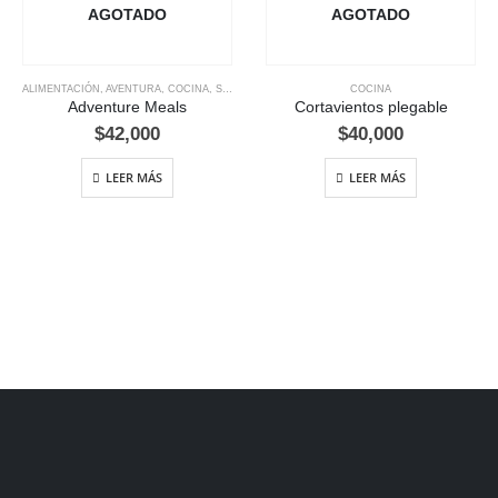
AGOTADO
AGOTADO
ALIMENTACIÓN
,
AVENTURA
,
COCINA
,
SUPERVIVENCIA
,
TRAIL RUNNING
COCINA
Adventure Meals
Cortavientos plegable
$
42,000
$
40,000
LEER MÁS
LEER MÁS